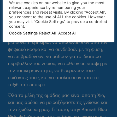
We use cookies on our website to give you the most
φιλοσοφία, προσφέρουμε εμπειρίες που είναι,
relevant experience by remembering your
preferences and repeat visits. By clicking “Accept All”,
ταυτόχρονα, απολαυστικές και ουσιαστικές, με
you consent to the use of ALL the cookies. However,
απώτερο στόχο τον βαθύτερο μετασχηματισμό
you may visit "Cookie Settings" to provide a controlled
consent.
του ατόμου μέσα από τη συμμετοχή του σε
Cookie Settings
Reject All
Accept All
αυτές. Θέλουμε οι επισκέπτες μας να ζήσουν
μια δυνατή εμπειρία, να αποσυνδεθούν από τον
ψηφιακό κόσμο και να συνδεθούν με τη φύση,
να επιβραδύνουν, να μάθουν για το ιδιαίτερο
περιβάλλον του νησιού, να έρθουν σε επαφή με
την τοπική κοινότητα, να διευρύνουν τους
ορίζοντές τους, και να απολαύσουν αυτό το
ταξίδι στο έπακρο.
Όλα τα μέλη της ομάδας μας είναι από τη Χίο,
και μας αρέσει να μοιραζόμαστε τις γνώσεις και
την εξειδίκευσή μας. Γι’ αυτό, στην Kamari Blue
Ride φιλοδοξούμε, στο μέλλον, να ενισχύσουμε