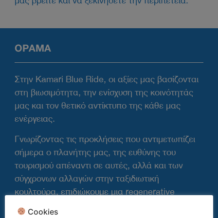
μας βρείτε και να ξεκινήσετε την περιπέτεια.
ΟΡΑΜΑ
Στην Kamari Blue Ride, οι αξίες μας βασίζονται
στη βιωσιμότητα, την ενίσχυση της κοινότητάς
μας και τον θετικό αντίκτυπο της κάθε μας
ενέργειας.
Γνωρίζοντας τις προκλήσεις που αντιμετωπίζει
σήμερα ο πλανήτης μας, της ευθύνης του
τουρισμού απέναντι σε αυτές, αλλά και των
σύγχρονων αλλαγών στην ταξιδιωτική
κουλτούρα, επιδιώκουμε μια regenerative
(αναγεννητική) και οικολογική προσέγγιση των
Cookies
δραστηριοτήτων μας. Χάρη στην ολιστική μας