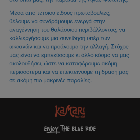
Μέσα από τέτοιου είδους πρωτοβουλίες,
θέλουμε να συνδράμουμε ενεργά στην
αναγέννηση του θαλάσσιου περιβάλλοντος, να
καλλιεργήσουμε μια συνείδηση υπέρ των
ωκεανών και να προάγουμε την αλλαγή. Στόχος
μας είναι να εμπνεύσουμε κι άλλο κόσμο να μας
ακολουθήσει, ώστε να καταφέρουμε ακόμη
περισσότερα και να επεκτείνουμε τη δράση μας
σε ακόμη πιο μακρινές παραλίες.